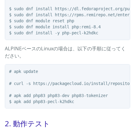
$ sudo dnf install https://dl.fedoraproject.org/pub/
$ sudo dnf install https://rpms.remirepo.net/enterpr
$ sudo dnf module reset php

$ sudo dnf module install php:remi-8.4

ALPINEベースのLinuxの場合は、以下の手順に従ってく
ださい。
# apk update

# curl -s https://packagecloud.io/install/repositori
# apk add php83 php83-dev php83-tokenizer

2. 動作テスト